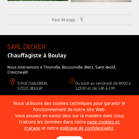
Haut de page
SARL DECKER
Chauffagiste à
Boulay
Nous intervenons à Thionville, Bouzonville, Metz, Saint-Avold,
Creutzwald.
5 RUE CHAUDRON
,
Du lundi au vendredi de 8h00 à
57220
BOULAY
12h30 et de 14h à 19h
www.viessmann.fr
Nous utilisons des cookies techniques pour garantir le
fonctionnement de notre site Web.
Vous pouvez en savoir plus sur la manière dont nous
Copyright © 2026 | Chauffagiste à Boulay | SARL DECKER Création par
Groupe Rhinos |
Mentions légales
|
Cookies et traçage
|
Politique de
traitons les données dans notre
page cookies et
Confidentialité
traçage
et notre
politique de confidentialité
.